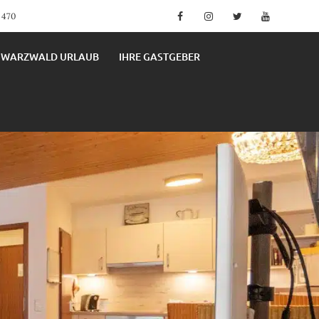
Facebook
Instagram
Twitter
YouTube
4 470
HWARZWALD URLAUB
IHRE GASTGEBER