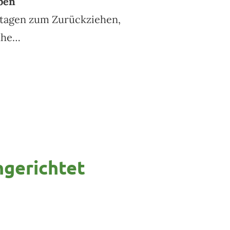
ben
 Etagen zum Zurückziehen,
uhe…
ngerichtet