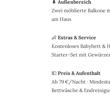
🌲
Außenbereich
Zwei möblierte Balkone m
am Haus
👶
Extras & Service
Kostenloses Babybett & 
Starter-Set mit Gewürze
💶
Preis & Aufenthalt
Ab 79 €/Nacht · Mindesta
Bettwäsche & Endreinigun