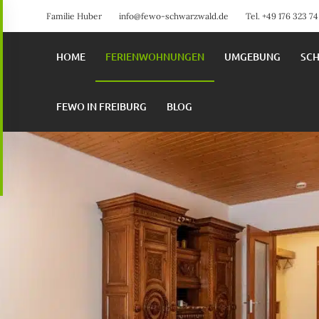
Familie Huber
info@fewo-schwarzwald.de
Tel. +49 176 323 7
HOME
FERIENWOHNUNGEN
UMGEBUNG
SC
FEWO IN FREIBURG
BLOG