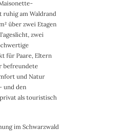
Maisonette-
t ruhig am Waldrand
 m² über zwei Etagen
, Tageslicht, zwei
ochwertige
t für Paare, Eltern
r befreundete
mfort und Natur
– und den
rivat als touristisch
hnung im Schwarzwald