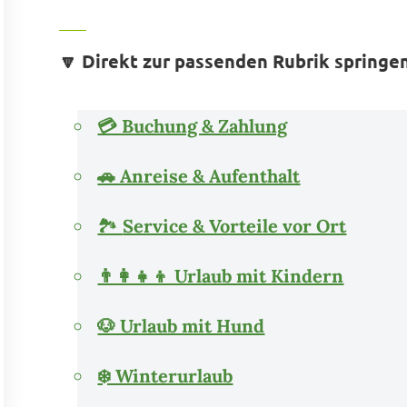
🔽 Direkt zur passenden Rubrik springen
💳 Buchung & Zahlung
🚗 Anreise & Aufenthalt
🏞️
Service & Vorteile vor Ort
👨‍👩‍👧‍👦 Urlaub mit Kindern
🐶 Urlaub mit Hund
❄️ Winterurlaub