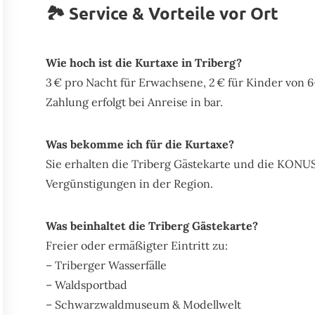
🏞️ Service & Vorteile vor Ort
Wie hoch ist die Kurtaxe in Triberg?
3 € pro Nacht für Erwachsene, 2 € für Kinder von 6–
Zahlung erfolgt bei Anreise in bar.
Was bekomme ich für die Kurtaxe?
Sie erhalten die Triberg Gästekarte und die KONUS
Vergünstigungen in der Region.
Was beinhaltet die Triberg Gästekarte?
Freier oder ermäßigter Eintritt zu:
– Triberger Wasserfälle
– Waldsportbad
Spaziergang zum Blindensee
Besuch vor dem Wohnzimmer-Fenster
– Schwarzwaldmuseum & Modellwelt