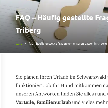
FAQ – Häufig gestellte Fr
Triberg
start
faq – häufig gestellte fragen von unseren gästen in triberg
Sie planen Ihren Urlaub im Schwarzwald 
funktioniert, ob Ihr Hund mitkommen dar
unseren Antworten finden Sie alles run
Vorteile
,
Familienurlaub
und vieles mehr