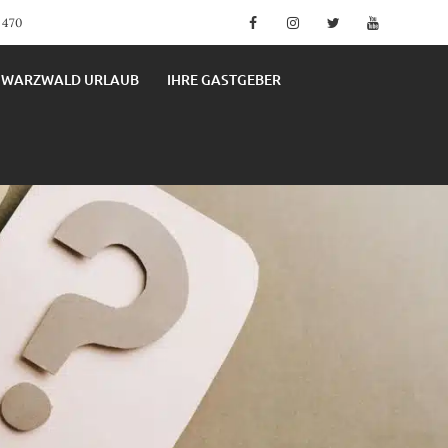
Facebook
Instagram
Twitter
YouTube
4 470
HWARZWALD URLAUB
IHRE GASTGEBER