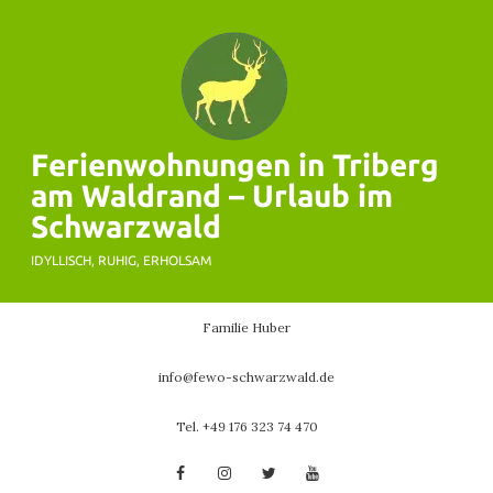
Skip
to
content
Ferienwohnungen in Triberg
am Waldrand – Urlaub im
Schwarzwald
IDYLLISCH, RUHIG, ERHOLSAM
Familie Huber
info@fewo-schwarzwald.de
Tel. +49 176 323 74 470
Facebook
Instagram
Twitter
YouTube