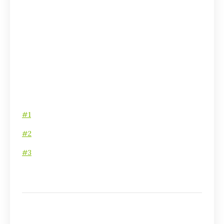
#1
#2
#3