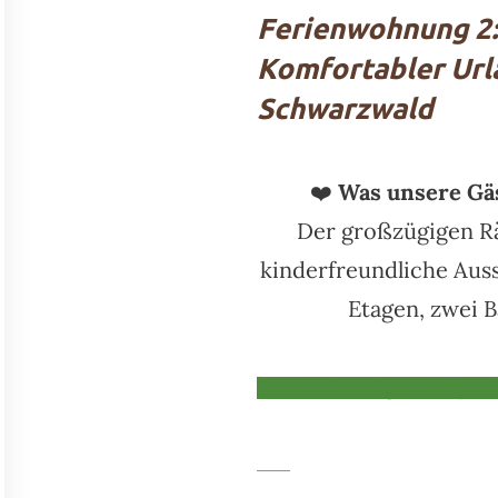
Ferienwohnung 2: 
Komfortabler Urla
Schwarzwald
Spaziergang zum Blindensee
❤️
Was unsere Gä
Besuch vor dem Wohnzimmer-Fenster
Der großzügigen Rä
kinderfreundliche Auss
Etagen, zwei 
Preis und verfügbarkeit prüf