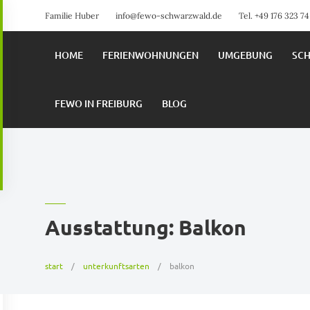
Familie Huber
info@fewo-schwarzwald.de
Tel. +49 176 323 7
HOME
FERIENWOHNUNGEN
UMGEBUNG
SC
FEWO IN FREIBURG
BLOG
Ausstattung:
Balkon
start
unterkunftsarten
balkon