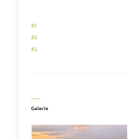
#1
#2
#3
Galerie