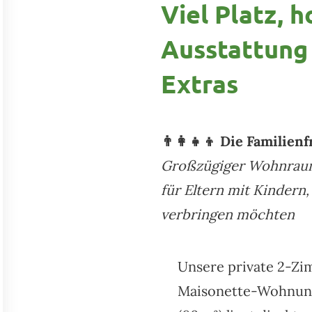
Viel Platz, 
Ausstattung 
Extras
👨‍👩‍👧‍👦 Die Familien
Großzügiger Wohnraum 
Selbstgemachtes Weihnachtsgebäck für unsere Gäste
für Eltern mit Kindern
verbringen möchten
Unsere private 2-Z
Maisonette-Wohnun