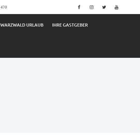
Facebook
Instagram
Twitter
YouTube
4 470
HWARZWALD URLAUB
IHRE GASTGEBER