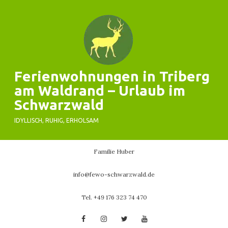
Skip
to
content
Ferienwohnungen in Triberg
am Waldrand – Urlaub im
Schwarzwald
IDYLLISCH, RUHIG, ERHOLSAM
Familie Huber
info@fewo-schwarzwald.de
Tel. +49 176 323 74 470
Facebook
Instagram
Twitter
YouTube