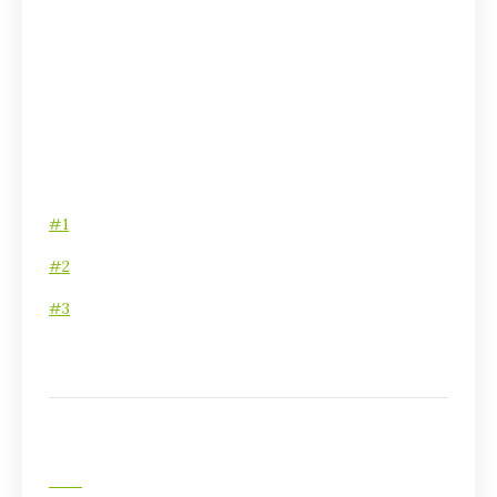
#1
#2
#3