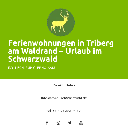
Skip
to
content
Ferienwohnungen in Triberg
am Waldrand – Urlaub im
Schwarzwald
IDYLLISCH, RUHIG, ERHOLSAM
Familie Huber
info@fewo-schwarzwald.de
Tel. +49 176 323 74 470
Facebook
Instagram
Twitter
YouTube