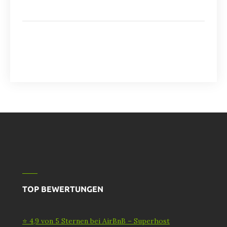
TOP BEWERTUNGEN
⭐ 4,9 von 5 Sternen bei AirBnB – Superhost