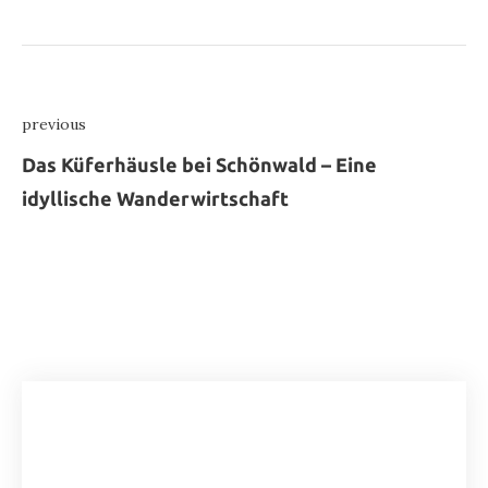
Beitragsnavigation
previous
Previous
Das Küferhäusle bei Schönwald – Eine
idyllische Wanderwirtschaft