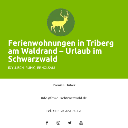
Skip
to
content
Ferienwohnungen in Triberg
am Waldrand – Urlaub im
Schwarzwald
IDYLLISCH, RUHIG, ERHOLSAM
Familie Huber
info@fewo-schwarzwald.de
Tel. +49 176 323 74 470
Facebook
Instagram
Twitter
YouTube