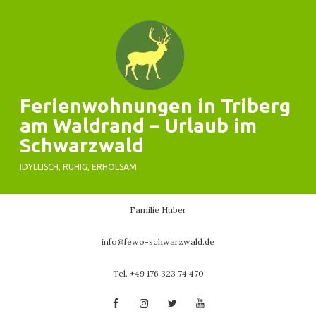
Skip
to
content
Ferienwohnungen in Triberg
am Waldrand – Urlaub im
Schwarzwald
IDYLLISCH, RUHIG, ERHOLSAM
Familie Huber
info@fewo-schwarzwald.de
Tel. +49 176 323 74 470
Facebook
Instagram
Twitter
YouTube