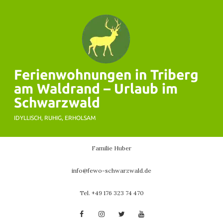
Skip
to
content
Ferienwohnungen in Triberg
am Waldrand – Urlaub im
Schwarzwald
IDYLLISCH, RUHIG, ERHOLSAM
Familie Huber
info@fewo-schwarzwald.de
Tel. +49 176 323 74 470
Facebook
Instagram
Twitter
YouTube