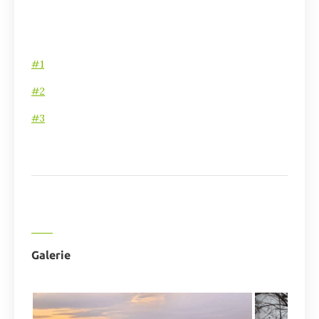
#1
#2
#3
Galerie