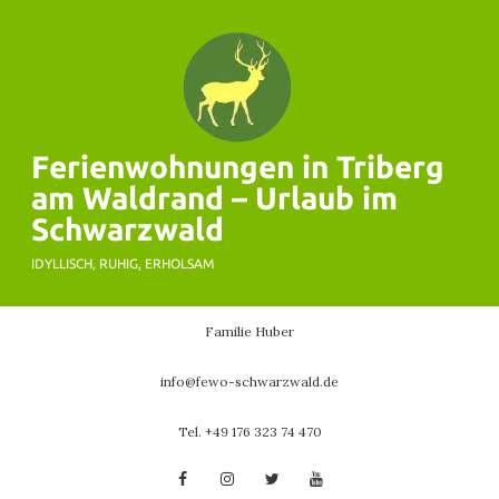
Skip
to
content
Ferienwohnungen in Triberg
am Waldrand – Urlaub im
Schwarzwald
IDYLLISCH, RUHIG, ERHOLSAM
Familie Huber
info@fewo-schwarzwald.de
Tel. +49 176 323 74 470
Facebook
Instagram
Twitter
YouTube