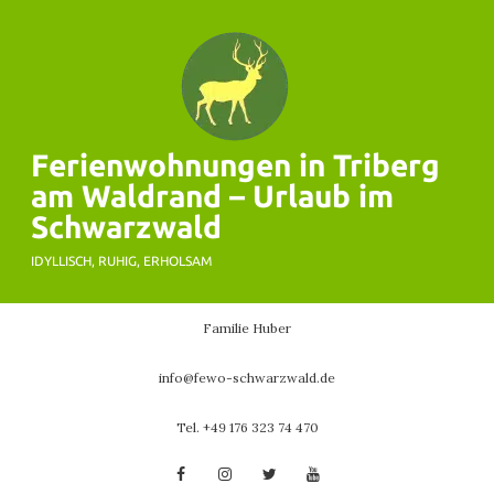
Skip
to
content
Ferienwohnungen in Triberg
am Waldrand – Urlaub im
Schwarzwald
IDYLLISCH, RUHIG, ERHOLSAM
Familie Huber
info@fewo-schwarzwald.de
Tel. +49 176 323 74 470
Facebook
Instagram
Twitter
YouTube