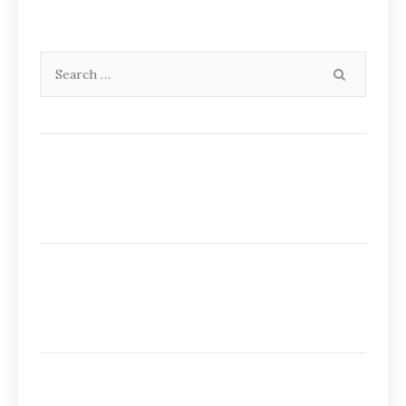
Search
SEARCH
for: